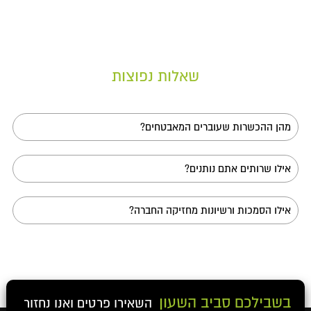
שאלות נפוצות
מהן ההכשרות שעוברים המאבטחים?
המאבטחים שלנו יוצאי יחידות קרביות לכל הפחות, ובמקרים
מורכבים יותר גם יוצאי קורס לוט"ר ויוצאי יחידת אבטחת
אילו שרותים אתם נותנים?
האישים של השב"כ. בנוסף לכל אנו מקפידים כי הצוות שלנו
יעבור מדי שנה מספר השתלמויות וקורסי ריענון בסטנדרט
אנו מעניקים מגוון רחב של שירותי אבטחה – מאבטחת
הגבוה ביותר ובהתאם לנהלים המוקפדים אותם קובע החוק
מקומות כמו בתי ספר, גנים, אולמות אירועים, מפעלים
במדינת ישראל.
אילו הסמכות ורשיונות מחזיקה החברה?
וישובים, ועד שירותי אבטחת אישים ברמה הגבוהה ביותר.
החברה מחזיקה הסמכות, רשיונות ואישורים מטעם משרד
התמ"ת, משרד הפנים, רשיון משטרת ישראל, כמו גם ביטוחי
חברה ורשיון מפעל ראוי. כמו כן, לצוות מתקבלים מאבטחים
אך ורק לאחר בדיקת רמת סיכון לארגון ועבר פלילי המתבצעת
על-ידי גוף חיצוני.
בשבילכם סביב השעון
השאירו פרטים ואנו נחזור