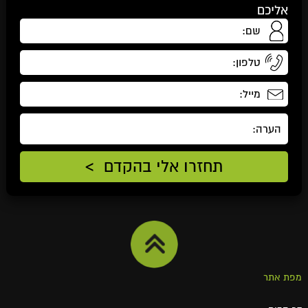
אליכם
אנשי האבטחה המיועדים לתפקידים אלו הינם בעלי רקע צבאי
ביחידות לחימה מובחרות בצה"ל.
כל אנשי האבטחה עוברים סינון ובדיקת רקע מקיפה ובוחנת
לפני שנכנסו לשורות החברה.
הצוותים השונים עוברים הכשרה אינטנסיבית ומקיפה המכינה
אותם לכל תרחיש ולכל אירוע בטחוני הדורש מענה מהיר, נחוש
ומקצועי.
שירות הליווי הצמוד כולל שימוש באמצעיים טכנולוגים חדישים
ומתקדמים הרלוונטיים למשימת האבטחה ומסייעים למנוע תרחישי
חירום ביטחוניים.
אנשי השטח יבצעו סקירת שטח ומקום וביצוע אומדן והערכה
של רמת סיכון עבור הלקוח, ובהתאם לכך מתאימים את רמת
האבטחה הנדרשת.
עבור רמת הגנה בסיסית, יהיה צמוד לאח"ם בוגר קורס אחיד
שילווה אותו לכל אורך הזמן הדרוש.
עבור רמת הגנה גבוה יותר, יתלוו לאח"ם שני מאבטחים, אחד
מהם יהיה צמוד לכל אורך הזמן והשני יבצע סריקות מקדימות
מפת אתר
שתפקידם לזהות, לדווח ולנטרל מבעוד מועד מצבי סיכון וכל גורם
עוין פוטנציאלי.