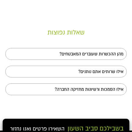
שאלות נפוצות
מהן ההכשרות שעוברים המאבטחים?
המאבטחים שלנו יוצאי יחידות קרביות לכל הפחות, ובמקרים
מורכבים יותר גם יוצאי קורס לוט"ר ויוצאי יחידת אבטחת
אילו שרותים אתם נותנים?
האישים של השב"כ. בנוסף לכל אנו מקפידים כי הצוות שלנו
יעבור מדי שנה מספר השתלמויות וקורסי ריענון בסטנדרט
אנו מעניקים מגוון רחב של שירותי אבטחה – מאבטחת
הגבוה ביותר ובהתאם לנהלים המוקפדים אותם קובע החוק
מקומות כמו בתי ספר, גנים, אולמות אירועים, מפעלים
במדינת ישראל.
אילו הסמכות ורשיונות מחזיקה החברה?
וישובים, ועד שירותי אבטחת אישים ברמה הגבוהה ביותר.
החברה מחזיקה הסמכות, רשיונות ואישורים מטעם משרד
התמ"ת, משרד הפנים, רשיון משטרת ישראל, כמו גם ביטוחי
חברה ורשיון מפעל ראוי. כמו כן, לצוות מתקבלים מאבטחים
אך ורק לאחר בדיקת רמת סיכון לארגון ועבר פלילי המתבצעת
על-ידי גוף חיצוני.
בשבילכם סביב השעון
השאירו פרטים ואנו נחזור